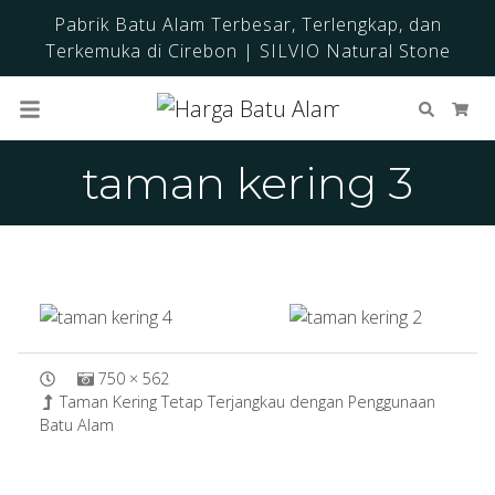
Pabrik Batu Alam Terbesar, Terlengkap, dan
Terkemuka di Cirebon | SILVIO Natural Stone
Cari
Ker
taman kering 3
750 × 562
Taman Kering Tetap Terjangkau dengan Penggunaan
Batu Alam