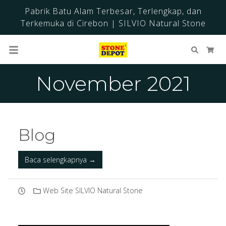
Pabrik Batu Alam Terbesar, Terlengkap, dan
Terkemuka di Cirebon | SILVIO Natural Stone
Cari
Ker
November 2021
Blog
Baca selengkapnya →
Web Site SILVIO Natural Stone