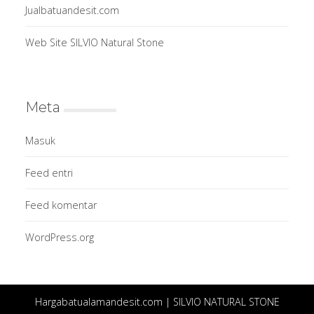
Jualbatuandesit.com
Web Site SILVIO Natural Stone
Meta
Masuk
Feed entri
Feed komentar
WordPress.org
Hargabatualamandesit.com | SILVIO NATURAL STONE