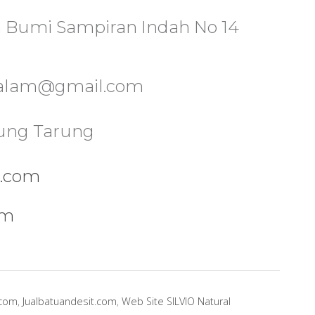
n Bumi Sampiran Indah No 14
tualam@gmail.com
dung Tarung
m.com
m
om
.com
,
Jualbatuandesit.com
,
Web Site SILVIO Natural