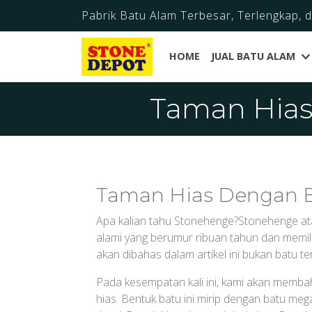
Pabrik Batu Alam Terbesar, Terlengkap, 
HOME
JUAL BATU ALAM
Taman Hias
Taman Hias Dengan B
Apa kalian tahu Stonehenge?Stonehenge ata
alami yang berumur ribuan tahun dan memilik
akan dibahas dalam artikel ini bukan batu te
Pada kesempatan kali ini, kami akan memba
hias. Bentuk batu ini mirip dengan batu meg