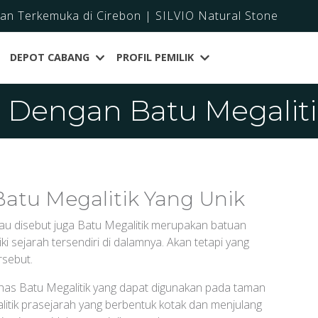
dan Terkemuka di Cirebon | SILVIO Natural Stone
DEPOT CABANG
PROFIL PEMILIK
 Dengan Batu Megaliti
atu Megalitik Yang Unik
u disebut juga Batu Megalitik merupakan batuan
i sejarah tersendiri di dalamnya. Akan tetapi yang
rsebut.
has Batu Megalitik yang dapat digunakan pada taman
alitik prasejarah yang berbentuk kotak dan menjulang