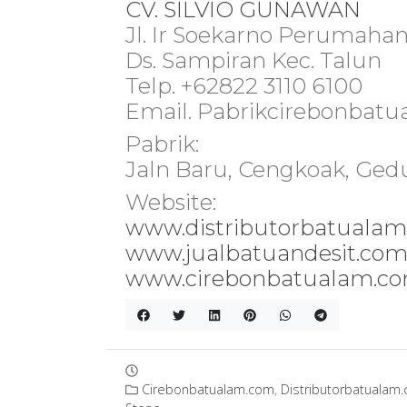
CV. SILVIO GUNAWAN
Jl. Ir Soekarno Perumaha
Ds. Sampiran Kec. Talun
Telp. +62822 3110 6100
Email. Pabrikcirebonba
Pabrik:
Jaln Baru, Cengkoak, Ge
Website:
www.distributorbatuala
www.jualbatuandesit.co
www.cirebonbatualam.c
Cirebonbatualam.com
,
Distributorbatualam