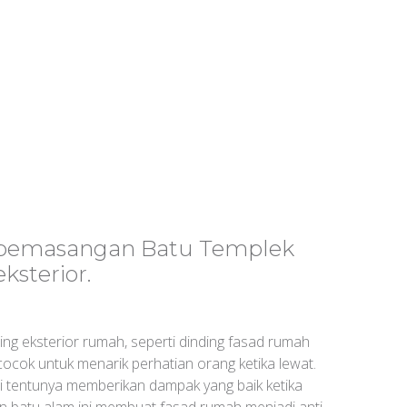
h pemasangan Batu Templek
sterior.
ding eksterior rumah, seperti dinding fasad rumah
cocok untuk menarik perhatian orang ketika lewat.
ini tentunya memberikan dampak yang baik ketika
n batu alam ini membuat fasad rumah menjadi anti