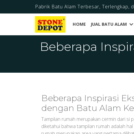
Pabrik Batu Alam Terbesar, Terlengkap, 
HOME
JUAL BATU ALAM
Beberapa Inspi
Beberapa Inspirasi E
dengan Batu Alam K
Tampilan rumah merupakan cermin dari si p
diketahui bahwa tampilan rumah adalah hal 
rumah merupakan area yang pertama dilihat