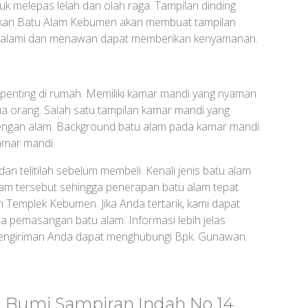
k melepas lelah dan olah raga. Tampilan dinding
akan Batu Alam Kebumen akan membuat tampilan
g alami dan menawan dapat memberikan kenyamanan.
penting di rumah. Memiliki kamar mandi yang nyaman
a orang. Salah satu tampilan kamar mandi yang
engan alam. Background batu alam pada kamar mandi
kamar mandi.
an telitilah sebelum membeli. Kenali jenis batu alam
alam tersebut sehingga penerapan batu alam tepat
m Templek Kebumen. Jika Anda tertarik, kami dapat
 pemasangan batu alam. Informasi lebih jelas
engiriman Anda dapat menghubungi Bpk. Gunawan.
n Bumi Sampiran Indah No 14