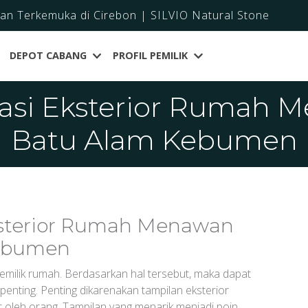
dan Terkemuka di Cirebon | SILVIO Natural Stone
DEPOT CABANG
PROFIL PEMILIK
rasi Eksterior Rumah
Batu Alam Kebumen
ksterior Rumah Menawan
ebumen
emilik rumah. Berdasarkan hal tersebut, maka dapat
penting. Penting dikarenakan tampilan eksterior
 oleh orang. Tampilan yang menarik menjadi poin