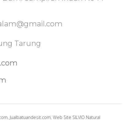
tualam@gmail.com
dung Tarung
m.com
m
om
.com
,
Jualbatuandesit.com
,
Web Site SILVIO Natural