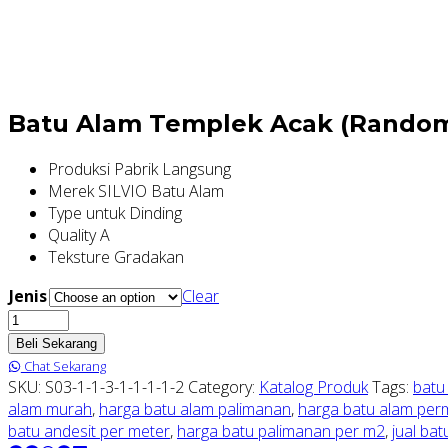
Batu Alam Templek Acak (Rando
Produksi Pabrik Langsung
Merek SILVIO Batu Alam
Type untuk Dinding
Quality A
Teksture Gradakan
Jenis
Clear
Batu
Alam
Beli Sekarang
Templek
Chat Sekarang
Acak
SKU:
S03-1-1-3-1-1-1-1-2
Category:
Katalog Produk
Tags:
batu
(Random)
alam murah
,
harga batu alam palimanan
,
harga batu alam per
quantity
batu andesit per meter
,
harga batu palimanan per m2
,
jual ba