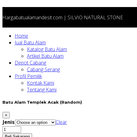
Hargabatualamandesit.com | SILVIO NATURAL STONE
Home
Jual Batu Alam
Katalog Batu Alam
Artikel Batu Alam
Depot Cabang
Cabang Serang
Profil Pemilik
Kontak Kami
Tentang Kami
Batu Alam Templek Acak (Random)
×
Jenis
Clear
Batu
Alam
Beli Sekarang