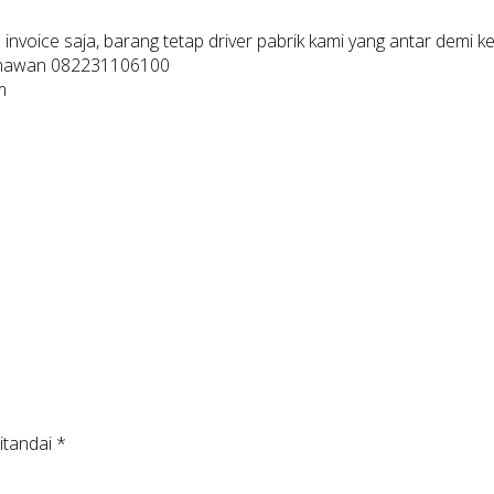
 invoice saja, barang tetap driver pabrik kami yang antar demi
 Gunawan 082231106100
m
itandai
*