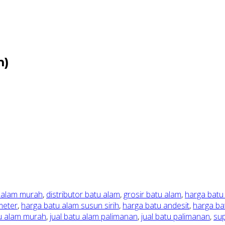
m)
 alam murah
,
distributor batu alam
,
grosir batu alam
,
harga batu
meter
,
harga batu alam susun sirih
,
harga batu andesit
,
harga ba
tu alam murah
,
jual batu alam palimanan
,
jual batu palimanan
,
sup