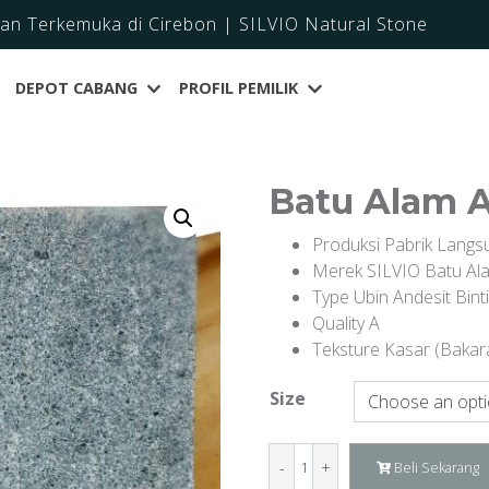
dan Terkemuka di Cirebon | SILVIO Natural Stone
DEPOT CABANG
PROFIL PEMILIK
Batu Alam A
Produksi Pabrik Langs
Merek SILVIO Batu Al
Type Ubin Andesit Bint
Quality A
Teksture Kasar (Bakar
Size
Batu
Beli Sekarang
Alam