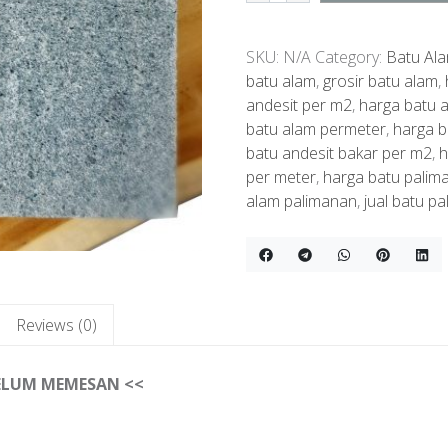
Andesit
Bintik
SKU:
N/A
Category:
Batu Ala
Bakar
batu alam
,
grosir batu alam
,
quantity
andesit per m2
,
harga batu 
batu alam permeter
,
harga b
batu andesit bakar per m2
,
h
per meter
,
harga batu palim
alam palimanan
,
jual batu p
Reviews (0)
BELUM MEMESAN <<