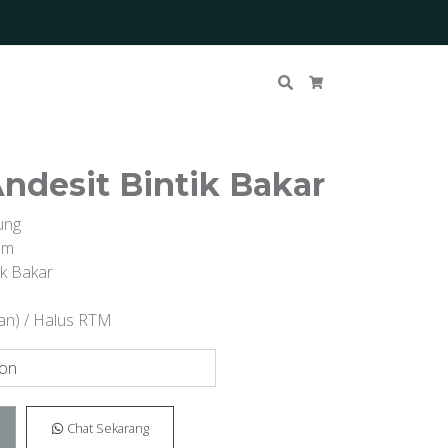
Cari
Keranjang Belanja
ndesit Bintik Bakar
ung
am
ik Bakar
an) / Halus RTM
Chat Sekarang