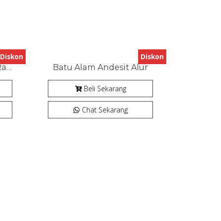
Diskon
Diskon
Batu Alam Curi Acak (Random) Monster Stone
Batu Alam Andesit Alur
Beli Sekarang
Chat Sekarang