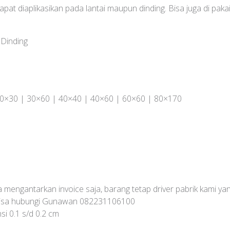
 diaplikasikan pada lantai maupun dinding. Bisa juga di paka
 Dinding
30×30 | 30×60 | 40×40 | 40×60 | 60×60 | 80×170
ya mengantarkan invoice saja, barang tetap driver pabrik kami 
a bisa hubungi Gunawan 082231106100
i 0.1 s/d 0.2 cm