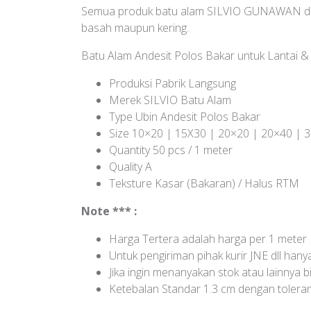
Semua produk batu alam SILVIO GUNAWAN dapat
basah maupun kering.
Batu Alam Andesit Polos Bakar untuk Lantai &
Produksi Pabrik Langsung
Merek SILVIO Batu Alam
Type Ubin Andesit Polos Bakar
Size 10×20 | 15X30 | 20×20 | 20×40 | 
Quantity 50 pcs / 1 meter
Quality A
Teksture Kasar (Bakaran) / Halus RTM
Note *** :
Harga Tertera adalah harga per 1 meter
Untuk pengiriman pihak kurir JNE dll han
Jika ingin menanyakan stok atau lainny
Ketebalan Standar 1.3 cm dengan tolerans