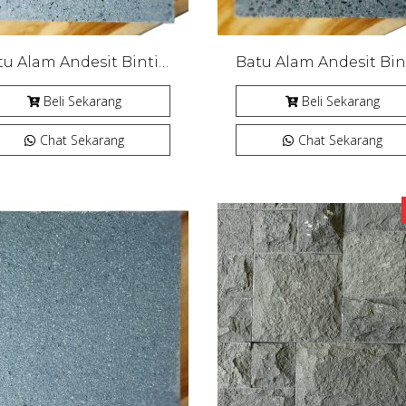
Batu Alam Andesit Bintik Cipanca Bakar
Beli Sekarang
Beli Sekarang
Chat Sekarang
Chat Sekarang