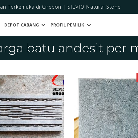
dan Terkemuka di Cirebon | SILVIO Natural Stone
DEPOT CABANG
PROFIL PEMILIK
arga batu andesit per 