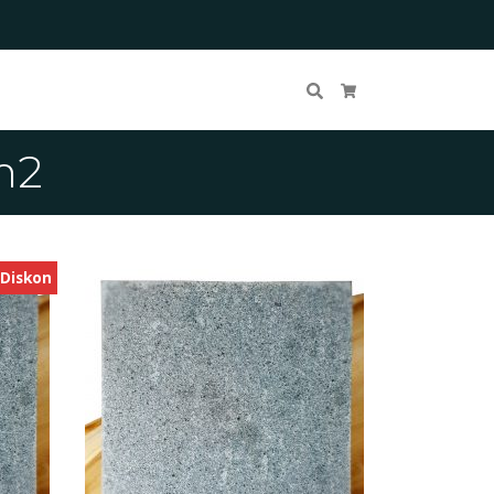
Cari
Keranjang Belanja
m2
Diskon