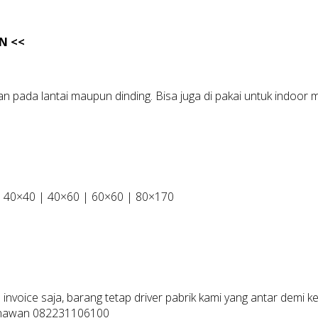
N <<
pada lantai maupun dinding. Bisa juga di pakai untuk indoor
| 40×40 | 40×60 | 60×60 | 80×170
 invoice saja, barang tetap driver pabrik kami yang antar demi
 Gunawan 082231106100