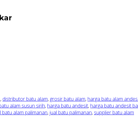
akar
h
,
distributor batu alam
,
grosir batu alam
,
harga batu alam andesi
batu alam susun sirih
,
harga batu andesit
,
harga batu andesit b
al batu alam palimanan
,
jual batu palimanan
,
supplier batu alam