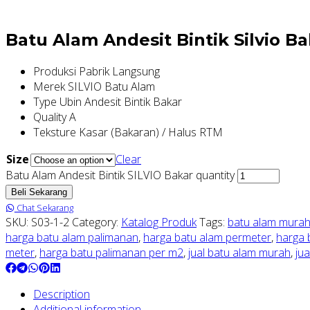
Batu Alam Andesit Bintik Silvio B
Produksi Pabrik Langsung
Merek SILVIO Batu Alam
Type Ubin Andesit Bintik Bakar
Quality A
Teksture Kasar (Bakaran) / Halus RTM
Size
Clear
Batu Alam Andesit Bintik SILVIO Bakar quantity
Beli Sekarang
Chat Sekarang
SKU:
S03-1-2
Category:
Katalog Produk
Tags:
batu alam mura
harga batu alam palimanan
,
harga batu alam permeter
,
harga 
meter
,
harga batu palimanan per m2
,
jual batu alam murah
,
ju
Description
Additional information