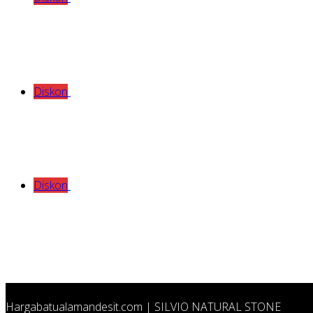
Diskon
Diskon
Hargabatualamandesit.com | SILVIO NATURAL STONE