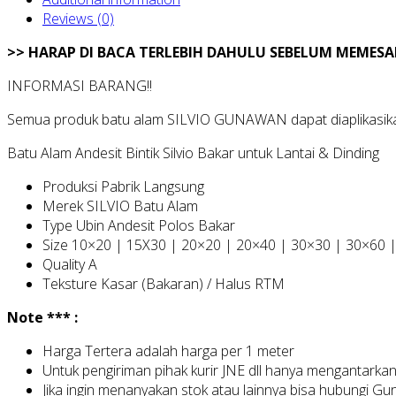
Reviews (0)
>> HARAP DI BACA TERLEBIH DAHULU SEBELUM MEMESA
INFORMASI BARANG!!
Semua produk batu alam SILVIO GUNAWAN dapat diaplikasikan 
Batu Alam Andesit Bintik Silvio Bakar untuk Lantai & Dinding
Produksi Pabrik Langsung
Merek SILVIO Batu Alam
Type Ubin Andesit Polos Bakar
Size 10×20 | 15X30 | 20×20 | 20×40 | 30×30 | 30×60 
Quality A
Teksture Kasar (Bakaran) / Halus RTM
Note *** :
Harga Tertera adalah harga per 1 meter
Untuk pengiriman pihak kurir JNE dll hanya mengantarkan
Jika ingin menanyakan stok atau lainnya bisa hubungi