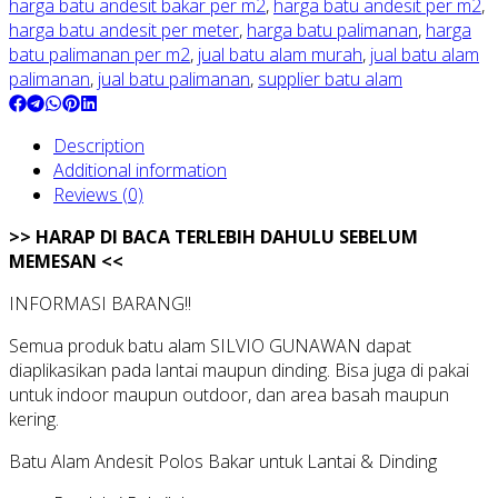
harga batu andesit bakar per m2
,
harga batu andesit per m2
,
harga batu andesit per meter
,
harga batu palimanan
,
harga
batu palimanan per m2
,
jual batu alam murah
,
jual batu alam
palimanan
,
jual batu palimanan
,
supplier batu alam
Description
Additional information
Reviews (0)
>> HARAP DI BACA TERLEBIH DAHULU SEBELUM
MEMESAN <<
INFORMASI BARANG!!
Semua produk batu alam SILVIO GUNAWAN dapat
diaplikasikan pada lantai maupun dinding. Bisa juga di pakai
untuk indoor maupun outdoor, dan area basah maupun
kering.
Batu Alam Andesit Polos Bakar untuk Lantai & Dinding