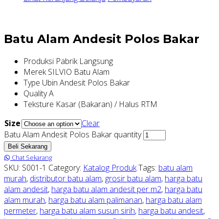
Batu Alam Andesit Polos Bakar
Produksi Pabrik Langsung
Merek SILVIO Batu Alam
Type Ubin Andesit Polos Bakar
Quality A
Teksture Kasar (Bakaran) / Halus RTM
Size
Clear
Batu Alam Andesit Polos Bakar quantity
Beli Sekarang
Chat Sekarang
SKU:
S001-1
Category:
Katalog Produk
Tags:
batu alam
murah
,
distributor batu alam
,
grosir batu alam
,
harga batu
alam andesit
,
harga batu alam andesit per m2
,
harga batu
alam murah
,
harga batu alam palimanan
,
harga batu alam
permeter
,
harga batu alam susun sirih
,
harga batu andesit
,