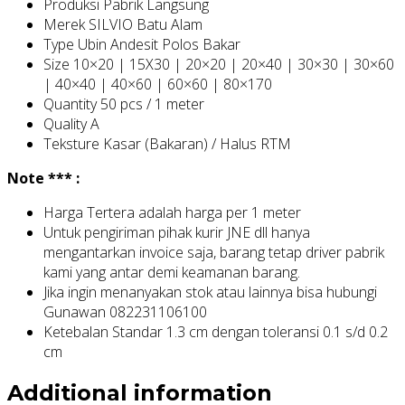
Produksi Pabrik Langsung
Merek SILVIO Batu Alam
Type Ubin Andesit Polos Bakar
Size 10×20 | 15X30 | 20×20 | 20×40 | 30×30 | 30×60
| 40×40 | 40×60 | 60×60 | 80×170
Quantity 50 pcs / 1 meter
Quality A
Teksture Kasar (Bakaran) / Halus RTM
Note *** :
Harga Tertera adalah harga per 1 meter
Untuk pengiriman pihak kurir JNE dll hanya
mengantarkan invoice saja, barang tetap driver pabrik
kami yang antar demi keamanan barang.
Jika ingin menanyakan stok atau lainnya bisa hubungi
Gunawan 082231106100
Ketebalan Standar 1.3 cm dengan toleransi 0.1 s/d 0.2
cm
Additional information