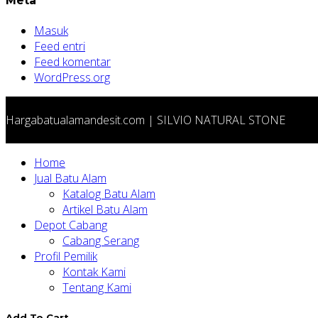
Meta
Masuk
Feed entri
Feed komentar
WordPress.org
Hargabatualamandesit.com | SILVIO NATURAL STONE
Home
Jual Batu Alam
Katalog Batu Alam
Artikel Batu Alam
Depot Cabang
Cabang Serang
Profil Pemilik
Kontak Kami
Tentang Kami
Add To Cart