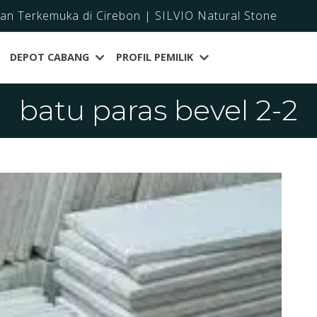
dan Terkemuka di Cirebon | SILVIO Natural Stone
DEPOT CABANG
PROFIL PEMILIK
batu paras bevel 2-2