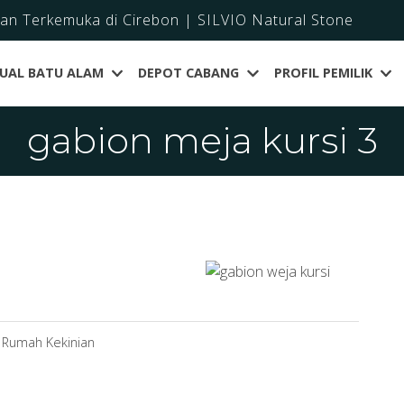
dan Terkemuka di Cirebon | SILVIO Natural Stone
JUAL BATU ALAM
DEPOT CABANG
PROFIL PEMILIK
gabion meja kursi 3
 Rumah Kekinian