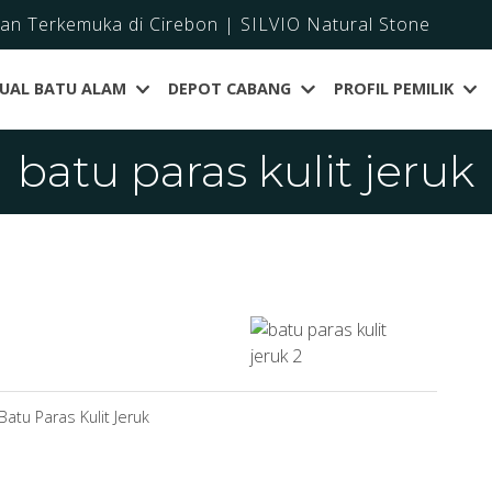
dan Terkemuka di Cirebon | SILVIO Natural Stone
JUAL BATU ALAM
DEPOT CABANG
PROFIL PEMILIK
batu paras kulit jeruk
atu Paras Kulit Jeruk