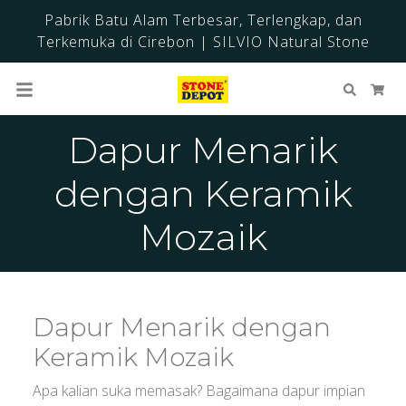
Pabrik Batu Alam Terbesar, Terlengkap, dan
Terkemuka di Cirebon | SILVIO Natural Stone
Cari
Ker
Dapur Menarik
dengan Keramik
Mozaik
Dapur Menarik dengan
Keramik Mozaik
Apa kalian suka memasak? Bagaimana dapur impian