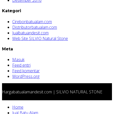
Desember 2016
Kategori
Cirebonbatualam.com
Distributorbatualam.com
Jualbatuandesit.com
Web Site SILVIO Natural Stone
Meta
Masuk
Feed entri
Feed komentar
WordPress.org
Hargabatualamandesit.com | SILVIO NATURAL STONE
Home
Jual Batu Alam