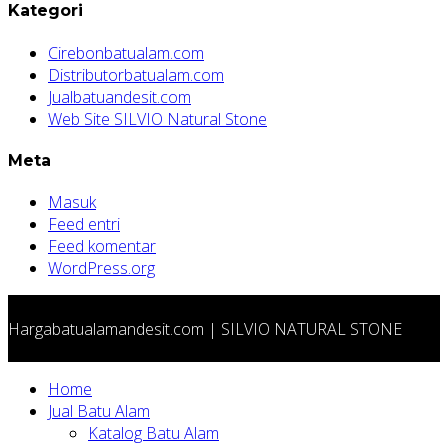
Kategori
Cirebonbatualam.com
Distributorbatualam.com
Jualbatuandesit.com
Web Site SILVIO Natural Stone
Meta
Masuk
Feed entri
Feed komentar
WordPress.org
Hargabatualamandesit.com | SILVIO NATURAL STONE
Home
Jual Batu Alam
Katalog Batu Alam