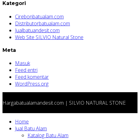
Kategori
Cirebonbatualam.com
Distributorbatualam.com
Jualbatuandesit.com
Web Site SILVIO Natural Stone
Meta
Masuk
Feed entri
Feed komentar
WordPress.org
Hargabatualamandesit.com | SILVIO NATURAL STONE
Home
Jual Batu Alam
Katalog Batu Alam