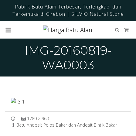
Pabrik Batu Alam Terbesar, Terlengkap, dan
Terkemuka di Cirebon | SILVIO Natural Stone
Cari
Ker
IMG-20160819-
WA0003
1280 × 960
Batu Andesit Polos Bakar dan Andesit Bintik Bakar