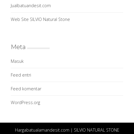
Jualbatuandesit.com
Web Site SILVIO Natural Stone
Meta
Masuk
Feed entri
Feed komentar
WordPress.org
Hargabatualamandesit.com | SILVIO NATURAL STONE