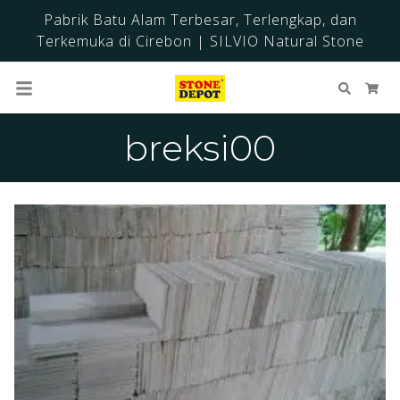
Pabrik Batu Alam Terbesar, Terlengkap, dan
Terkemuka di Cirebon | SILVIO Natural Stone
Cari
Ker
breksi00