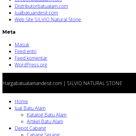
Distributorbatualam.com
Jualbatuandesit.com
Web Site SILVIO Natural Stone
Meta
Masuk
Feed entri
Feed komentar
WordPress.org
Hargabatualamandesit.com | SILVIO NATURAL STONE
Home
Jual Batu Alam
Katalog Batu Alam
Artikel Batu Alam
Depot Cabang
Cabang Serang