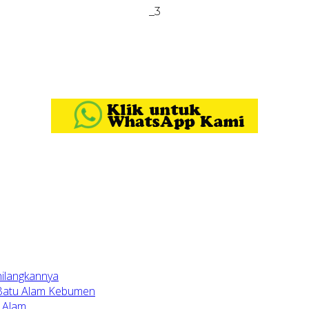
_3
hilangkannya
 Batu Alam Kebumen
 Alam