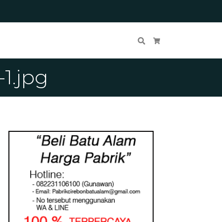
Cari
Keranjang Belanja
1.jpg