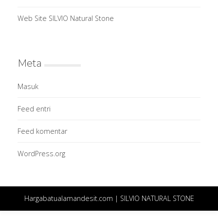
Web Site SILVIO Natural Stone
Meta
Masuk
Feed entri
Feed komentar
WordPress.org
Hargabatualamandesit.com | SILVIO NATURAL STONE