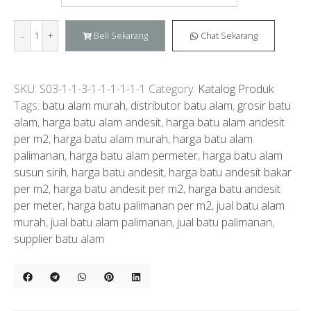
Batu
Beli Sekarang
Chat Sekarang
Alam
Curi
Acak
SKU:
S03-1-1-3-1-1-1-1-1-1
Category:
Katalog Produk
(Random)
Tags:
batu alam murah
,
distributor batu alam
,
grosir batu
Monster
alam
,
harga batu alam andesit
,
harga batu alam andesit
Stone
per m2
,
harga batu alam murah
,
harga batu alam
quantity
palimanan
,
harga batu alam permeter
,
harga batu alam
susun sirih
,
harga batu andesit
,
harga batu andesit bakar
per m2
,
harga batu andesit per m2
,
harga batu andesit
per meter
,
harga batu palimanan per m2
,
jual batu alam
murah
,
jual batu alam palimanan
,
jual batu palimanan
,
supplier batu alam