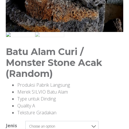
Batu Alam Curi /
Monster Stone Acak
(Random)
Produksi Pabrik Langsung
Merek SILVIO Batu Alam
Type untuk Dinding
Quality A
Teksture Gradakan
Jenis